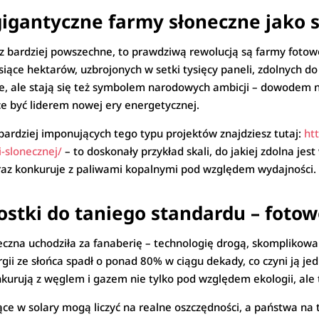
gigantyczne farmy słoneczne jako 
az bardziej powszechne, to prawdziwą rewolucją są farmy fot
siące hektarów, uzbrojonych w setki tysięcy paneli, zdolnych do 
ne, ale stają się też symbolem narodowych ambicji – dowodem n
ce być liderem nowej ery energetycznej.
bardziej imponujących tego typu projektów znajdziesz tutaj:
ht
-slonecznej/
– to doskonały przykład skali, do jakiej zdolna jes
eraz konkuruje z paliwami kopalnymi pod względem wydajności.
stki do taniego standardu – fotowo
neczna uchodziła za fanaberię – technologię drogą, skomplikowa
rgii ze słońca spadł o ponad 80% w ciągu dekady, co czyni ją je
onkurują z węglem i gazem nie tylko pod względem ekologii, ale 
ące w solary mogą liczyć na realne oszczędności, a państwa na 