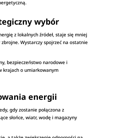
nergetyczną.
ategiczny wybór
ergię z lokalnych źródeł, staje się mniej
 zbrojne. Wystarczy spojrzeć na ostatnie
zny, bezpieczeństwo narodowe i
t w krajach o umiarkowanym
owania energii
edy, gdy zostanie połączona z
jące słońce, wiatr, wodę i magazyny
ie, a także zwiększenie odporności na