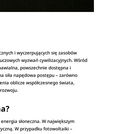
ycznych i wyczerpujących się zasobów
z kluczowych wyzwań cywilizacyjnych. Wśród
dnawialna, powszechnie dostępna i
ealna siła napędowa postępu – zarówno
ienia oblicze współczesnego świata,
 rozwoju.
na?
t energia słoneczna. W największym
ryczną. W przypadku fotowoltaiki –