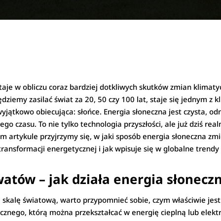
taje w obliczu coraz bardziej dotkliwych skutków zmian klimat
ędziemy zasilać świat za 20, 50 czy 100 lat, staje się jednym 
yjątkowo obiecująca: słońce. Energia słoneczna jest czysta, o
ego czasu. To nie tylko technologia przyszłości, ale już dziś r
ym artykule przyjrzymy się, w jaki sposób energia słoneczna zm
transformacji energetycznej i jak wpisuje się w globalne trendy
tów – jak działa energia słonecz
na skalę światową, warto przypomnieć sobie, czym właściwie jes
cznego, którą można przekształcać w energię cieplną lub elekt