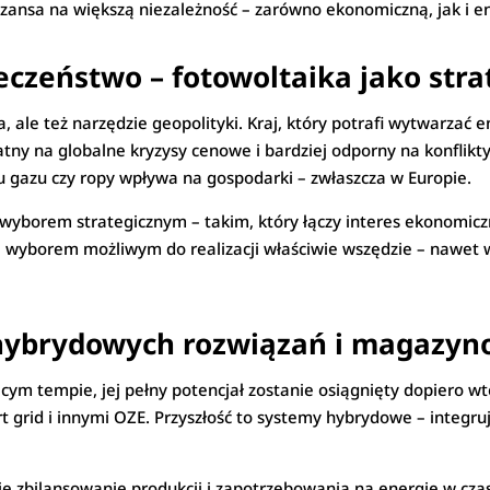
zansa na większą niezależność – zarówno ekonomiczną, jak i e
ieczeństwo – fotowoltaika jako str
, ale też narzędzie geopolityki. Kraj, który potrafi wytwarzać en
ny na globalne kryzysy cenowe i bardziej odporny na konflikty
nku gazu czy ropy wpływa na gospodarki – zwłaszcza w Europie.
 wyborem strategicznym – takim, który łączy interes ekonomic
j, wyborem możliwym do realizacji właściwie wszędzie – nawe
 hybrydowych rozwiązań i magazyn
cym tempie, jej pełny potencjał zostanie osiągnięty dopiero wt
 grid i innymi OZE. Przyszłość to systemy hybrydowe – integru
e zbilansowanie produkcji i zapotrzebowania na energię w czas