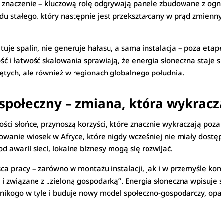
sze znaczenie – kluczową rolę odgrywają panele zbudowane z o
u stałego, który następnie jest przekształcany w prąd zmienny 
uje spalin, nie generuje hałasu, a sama instalacja – poza etap
ć i łatwość skalowania sprawiają, że energia słoneczna staje s
iętych, ale również w regionach globalnego południa.
 społeczny – zmiana, która wykracz
ości słońce, przynoszą korzyści, które znacznie wykraczają poza
kowanie wiosek w Afryce, które nigdy wcześniej nie miały dostęp
od awarii sieci, lokalne biznesy mogą się rozwijać.
ca pracy – zarówno w montażu instalacji, jak i w przemyśle ko
i związane z „zieloną gospodarką”. Energia słoneczna wpisuje 
a nikogo w tyle i buduje nowy model społeczno-gospodarczy, opa