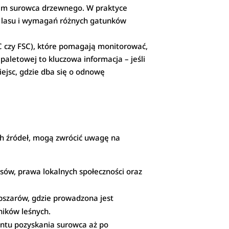
em surowca drzewnego. W praktyce
y lasu i wymagań różnych gatunków
EFC czy FSC), które pomagają monitorować,
paletowej to kluczowa informacja – jeśli
iejsc, gdzie dba się o odnowę
ch źródeł, mogą zwrócić uwagę na
sów, prawa lokalnych społeczności oraz
obszarów, gdzie prowadzona jest
ników leśnych.
entu pozyskania surowca aż po