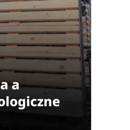
a a
ologiczne