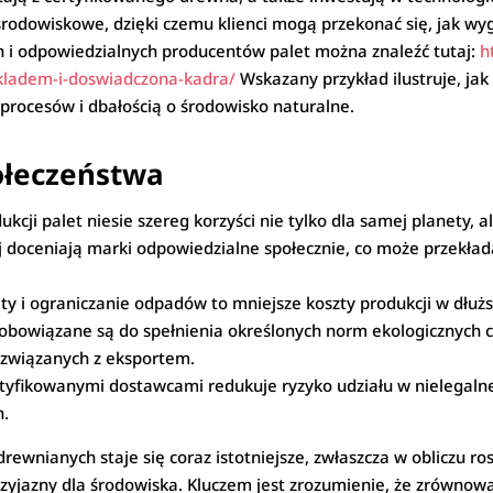
środowiskowe, dzięki czemu klienci mogą przekonać się, jak wy
 i odpowiedzialnych producentów palet można znaleźć tutaj:
h
kladem-i-doswiadczona-kadra/
Wskazany przykład ilustruje, ja
procesów i dbałością o środowisko naturalne.
połeczeństwa
cji palet niesie szereg korzyści nie tylko dla samej planety, al
iej doceniają marki odpowiedzialne społecznie, co może przekła
ety i ograniczanie odpadów to mniejsze koszty produkcji w dłuż
 zobowiązane są do spełnienia określonych norm ekologicznych 
 związanych z eksportem.
rtyfikowanymi dostawcami redukuje ryzyko udziału w nielegalne
h.
drewnianych staje się coraz istotniejsze, zwłaszcza w obliczu r
rzyjazny dla środowiska. Kluczem jest zrozumienie, że zrównow