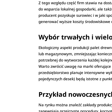
Z tego względu część firm stawia na dost
do wsparcia lokalnej gospodarki, ale ta
producent pozyskuje surowiec i w jaki s
generować wyższe koszty środowiskowe n
Wybór trwałych i wiel
Ekologiczny aspekt produkcji palet drewn
lub magazynowym, zmniejszając konieczno
potrzebnej do wytworzenia każdej kolejnej
Warto zwrócić uwagę na marki oferujące p
przedsiębiorstwo planuje intensywne wyk
pojedynczych desek) będą istotne z punkt
Przykład nowoczesnyc
Na rynku można znaleźć zakłady produkc
zapewniają przejrzyste procedury, korzy