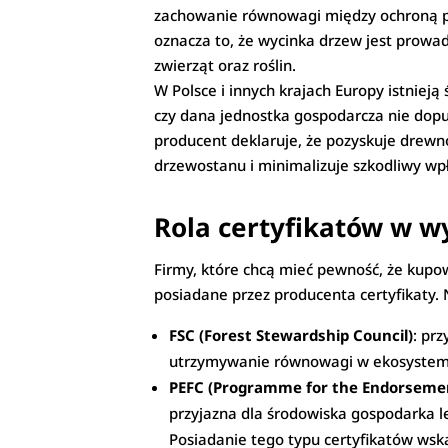
zachowanie równowagi między ochroną p
oznacza to, że wycinka drzew jest pro
zwierząt oraz roślin.
W Polsce i innych krajach Europy istnieją
czy dana jednostka gospodarcza nie dopus
producent deklaruje, że pozyskuje drewno
drzewostanu i minimalizuje szkodliwy wp
Rola certyfikatów w w
Firmy, które chcą mieć pewność, że kupo
posiadane przez producenta certyfikaty. 
FSC (Forest Stewardship Council)
: pr
utrzymywanie równowagi w ekosystem
PEFC (Programme for the Endorsement
przyjazna dla środowiska gospodarka l
Posiadanie tego typu certyfikatów wsk