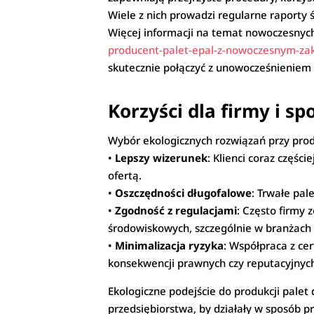
Wiele z nich prowadzi regularne raporty 
Więcej informacji na temat nowoczesnych
producent-palet-epal-z-nowoczesnym-za
skutecznie połączyć z unowocześnieniem 
Korzyści dla firmy i s
Wybór ekologicznych rozwiązań przy produk
•
Lepszy wizerunek
: Klienci coraz częśc
ofertą.
•
Oszczędności długofalowe
: Trwałe pal
•
Zgodność z regulacjami
: Często firmy
środowiskowych, szczególnie w branżach
•
Minimalizacja ryzyka
: Współpraca z ce
konsekwencji prawnych czy reputacyjnyc
Ekologiczne podejście do produkcji palet 
przedsiębiorstwa, by działały w sposób p