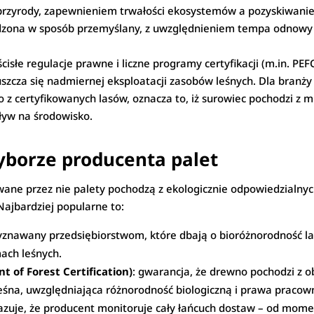
rzyrody, zapewnieniem trwałości ekosystemów a pozyskiwani
wadzona w sposób przemyślany, z uwzględnieniem tempa odnow
 ścisłe regulacje prawne i liczne programy certyfikacji (m.in. P
zcza się nadmiernej eksploatacji zasobów leśnych. Dla branży 
 z certyfikowanych lasów, oznacza to, iż surowiec pochodzi z m
ływ na środowisko.
yborze producenta palet
wane przez nie palety pochodzą z ekologicznie odpowiedzialny
Najbardziej popularne to:
zyznawany przedsiębiorstwom, które dbają o bioróżnorodność la
ach leśnych.
 of Forest Certification)
: gwarancja, że drewno pochodzi z 
eśna, uwzględniająca różnorodność biologiczną i prawa pracow
azuje, że producent monitoruje cały łańcuch dostaw – od mom