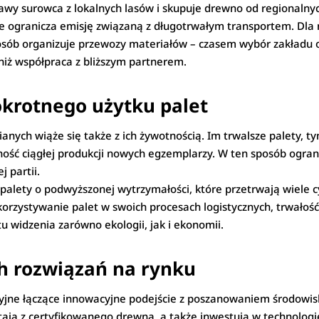
awy surowca z lokalnych lasów i skupuje drewno od regionalnyc
kże ogranicza emisję związaną z długotrwałym transportem. Dla
posób organizuje przewozy materiałów – czasem wybór zakładu
iż współpraca z bliższym partnerem.
okrotnego użytku palet
ianych wiąże się także z ich żywotnością. Im trwalsze palety, 
ść ciągłej produkcji nowych egzemplarzy. W ten sposób ogranic
 partii.
alety o podwyższonej wytrzymałości, które przetrwają wiele cyk
orzystywanie palet w swoich procesach logistycznych, trwałoś
u widzenia zarówno ekologii, jak i ekonomii.
h rozwiązań na rynku
yjne łączące innowacyjne podejście z poszanowaniem środowisk
stają z certyfikowanego drewna, a także inwestują w technolog