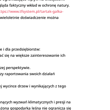
gląda faktyczny wkład w ochronę natury.
ttps://www.tfsystem.pl/tartak-galka-
k wieloletnie doświadczenie można
e i dla przedsiębiorstw:
dać się na większe zainteresowanie ich
szej perspektywie.
czy raportowania swoich działań
j wycince drzew i wynikających z tego
osnących wyzwań klimatycznych i presji na
ażona gospodarka leśna nie ogranicza się