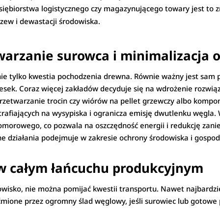
siębiorstwa logistycznego czy magazynującego towary jest to z
zew i dewastacji środowiska.
warzanie surowca i minimalizacja
nie tylko kwestia pochodzenia drewna. Równie ważny jest sam p
 desek. Coraz więcej zakładów decyduje się na wdrożenie rozwi
 przetwarzanie trocin czy wiórów na pellet grzewczy albo komp
trafiających na wysypiska i ogranicza emisję dwutlenku węgla. 
morowego, co pozwala na oszczędność energii i redukcję zani
tne działania podejmuje w zakresie ochrony środowiska i gosp
 w całym łańcuchu produkcyjnym
dowisko, nie można pomijać kwestii transportu. Nawet najbardz
mione przez ogromny ślad węglowy, jeśli surowiec lub gotowe