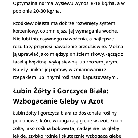
Optymalna norma wysiewu wynosi 8-18 kg/ha, a w
poplonie 20-30 kg/ha.
Rzodkiew oleista ma dobrze rozwinięty system
korzeniowy, co zmniejsza jej wymagania wodne.
Nie lubi intensywnego nawożenia, a najlepsze
rezultaty przynosi nawożenie przedsiewne. Można
ją uprawiać jako międzyplon ścierniskowy, łącząc z
facelią błękitną, wyką siewną lub zbożem jarym.
Należy unikać jej uprawy w zmianowaniu z
rzepakiem lub innymi roślinami kapustowatymi.
Łubin Żółty i Gorczyca Biała:
Wzbogacanie Gleby w Azot
Łubin żółty i gorczyca biała to doskonałe rośliny
poplonowe, które wzbogacają glebę w azot. Łubin
żółty, jako roślina bobowata, nadaje się na gleby
lekkie, szybko rośnie i skutecznie wzbogaca glebę