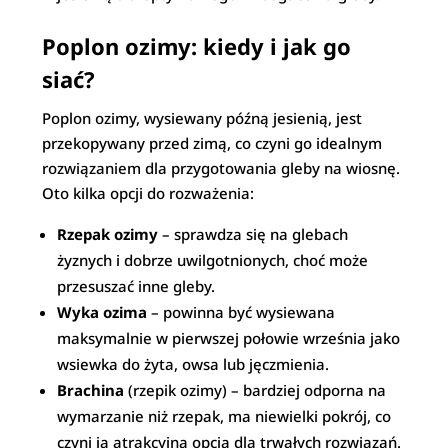
Poplon ozimy: kiedy i jak go
siać?
Poplon ozimy, wysiewany późną jesienią, jest
przekopywany przed zimą, co czyni go idealnym
rozwiązaniem dla przygotowania gleby na wiosnę.
Oto kilka opcji do rozważenia:
Rzepak ozimy
– sprawdza się na glebach
żyznych i dobrze uwilgotnionych, choć może
przesuszać inne gleby.
Wyka ozima
– powinna być wysiewana
maksymalnie w pierwszej połowie września jako
wsiewka do żyta, owsa lub jęczmienia.
Brachina
(rzepik ozimy) – bardziej odporna na
wymarzanie niż rzepak, ma niewielki pokrój, co
czyni ją atrakcyjną opcją dla trwałych rozwiązań.