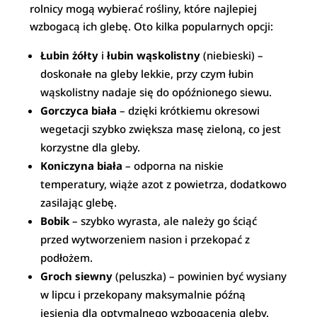
rolnicy mogą wybierać rośliny, które najlepiej
wzbogacą ich glebę. Oto kilka popularnych opcji:
Łubin żółty
i
łubin wąskolistny
(niebieski) –
doskonałe na gleby lekkie, przy czym łubin
wąskolistny nadaje się do opóźnionego siewu.
Gorczyca biała
– dzięki krótkiemu okresowi
wegetacji szybko zwiększa masę zieloną, co jest
korzystne dla gleby.
Koniczyna biała
– odporna na niskie
temperatury, wiąże azot z powietrza, dodatkowo
zasilając glebę.
Bobik
– szybko wyrasta, ale należy go ściąć
przed wytworzeniem nasion i przekopać z
podłożem.
Groch siewny
(peluszka) – powinien być wysiany
w lipcu i przekopany maksymalnie późną
jesienią dla optymalnego wzbogacenia gleby.