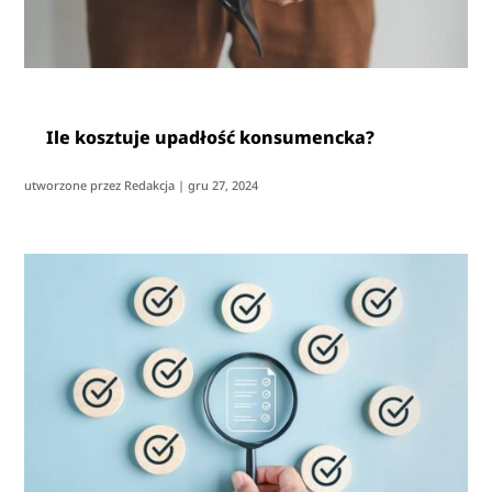
Ile kosztuje upadłość konsumencka?
utworzone przez
Redakcja
|
gru 27, 2024