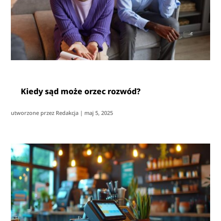
Kiedy sąd może orzec rozwód?
utworzone przez
Redakcja
|
maj 5, 2025