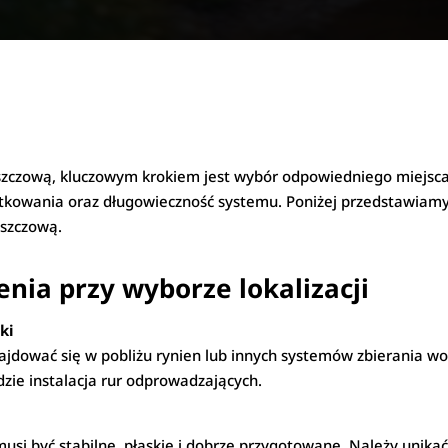
eszczową, kluczowym krokiem jest wybór odpowiedniego miejsc
tkowania oraz długowieczność systemu. Poniżej przedstawiamy 
eszczową.
nia przy wyborze lokalizacji
ki
jdować się w pobliżu rynien lub innych systemów zbierania wo
zie instalacja rur odprowadzających.
musi być stabilne, płaskie i dobrze przygotowane. Należy unik