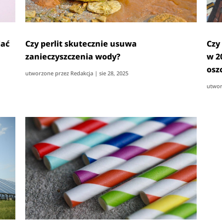
dać
Czy perlit skutecznie usuwa
Czy
zanieczyszczenia wody?
w 2
osz
utworzone przez
Redakcja
|
sie 28, 2025
utwor