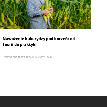
Nawożenie kukurydzy pod korzeń: od
teorii do praktyki
UTWORZONE PRZEZ
REDAKCJA
|
STY 3, 2024