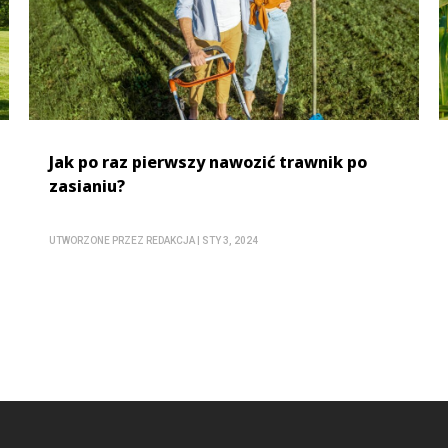
Jak po raz pierwszy nawozić trawnik po
zasianiu?
UTWORZONE PRZEZ
REDAKCJA
|
STY 3, 2024