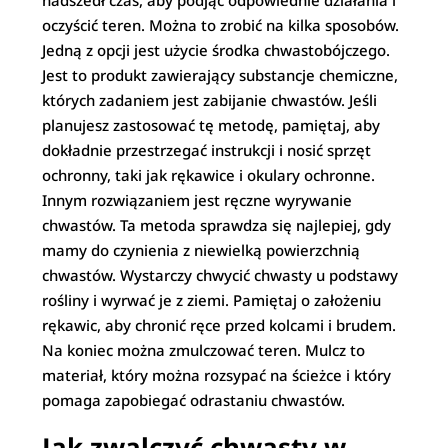
nadszedł czas, aby podjąć odpowiednie działania i
oczyścić teren. Można to zrobić na kilka sposobów.
Jedną z opcji jest użycie środka chwastobójczego.
Jest to produkt zawierający substancje chemiczne,
których zadaniem jest zabijanie chwastów. Jeśli
planujesz zastosować tę metodę, pamiętaj, aby
dokładnie przestrzegać instrukcji i nosić sprzęt
ochronny, taki jak rękawice i okulary ochronne.
Innym rozwiązaniem jest ręczne wyrywanie
chwastów. Ta metoda sprawdza się najlepiej, gdy
mamy do czynienia z niewielką powierzchnią
chwastów. Wystarczy chwycić chwasty u podstawy
rośliny i wyrwać je z ziemi. Pamiętaj o założeniu
rękawic, aby chronić ręce przed kolcami i brudem.
Na koniec można zmulczować teren. Mulcz to
materiał, który można rozsypać na ścieżce i który
pomaga zapobiegać odrastaniu chwastów.
Jak zwalczyć chwasty w